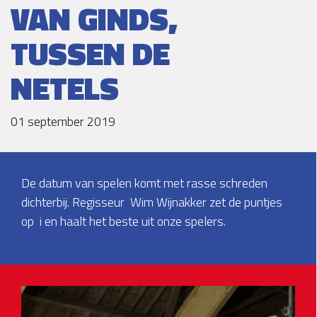
VAN GINDS,
TUSSEN DE
NETELS
01 september 2019
De datum van spelen komt met rasse schreden
dichterbij. Regisseur Wim Wijnakker zet de puntjes
op i en haalt het beste uit onze spelers.