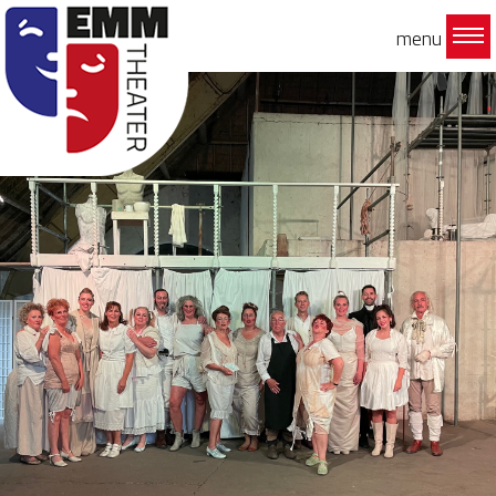
menu
Bestel hier uw tickets
Bestel hier uw tickets
voor de voorstelling
voor de voorstelling
NEL
NEL